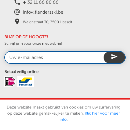
local_phone
+ 32 11 66 80 66
alternate_email
info@flandersski.be
place
Walenstraat 30, 3500 Hasselt
BLIJF OP DE HOOGTE!
Schrijf je in voor onze nieuwsbrief
send
Betaal veilig online
Deze website maakt gebruikt van cookies om uw surfervaring
BTW BE0431.025.933
op deze website gemakkelijker te maken.
Klik hier voor meer
Vergund Reisorganisator Carolus Reizen BV
info
.
algemene reisvoorwaarden -
disclaimer -
privacy policy