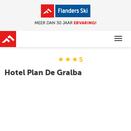
ERVARING!
MEER DAN 30 JAAR
menu
s
star
star
star
Hotel Plan De Gralba