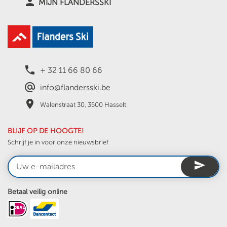
person
MIJN FLANDERSSKI
local_phone
+ 32 11 66 80 66
alternate_email
info@flandersski.be
place
Walenstraat 30, 3500 Hasselt
BLIJF OP DE HOOGTE!
Schrijf je in voor onze nieuwsbrief
send
Betaal veilig online