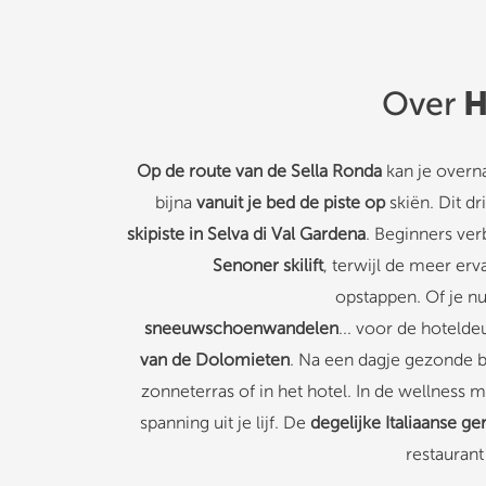
H
Over
Op de route van de Sella Ronda
kan je overna
bijna
vanuit je bed de piste op
skiën. Dit dr
skipiste in Selva di Val Gardena
. Beginners ver
Senoner skilift
, terwijl de meer erv
opstappen. Of je nu
sneeuwschoenwandelen
... voor de hotelde
van de Dolomieten
. Na een dagje gezonde 
zonneterras of in het hotel. In de wellness 
spanning uit je lijf. De
degelijke Italiaanse g
restauran