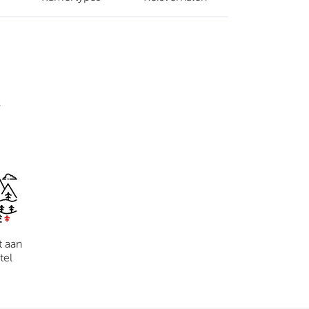
s
t aan
tel