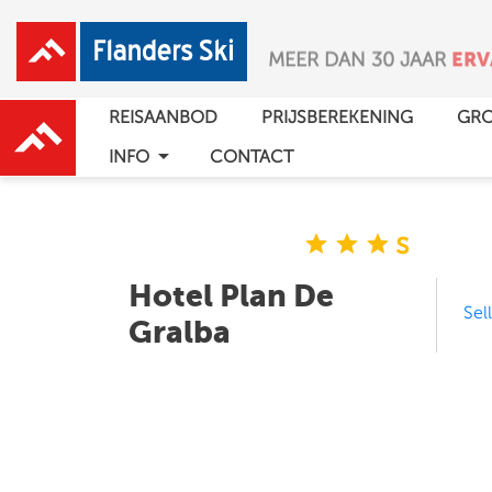
PURE SKIPRET
VOOR H
REISAANBOD
PRIJSBEREKENING
GRO
arrow_drop_down
INFO
CONTACT
s
star
star
star
Hotel Plan De
Sel
Gralba