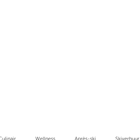
Culinair
Wellness
Après-ski
Skiverhuur