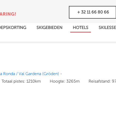
GEZIN!
ET HELE
+ 32 11 66 80 66
EPSKORTING
SKIGEBIEDEN
HOTELS
SKILESS
la Ronda / Val Gardena (Gröden)
-
Totaal pistes:
1210km
Hoogte:
3265m
Reisafstand:
9