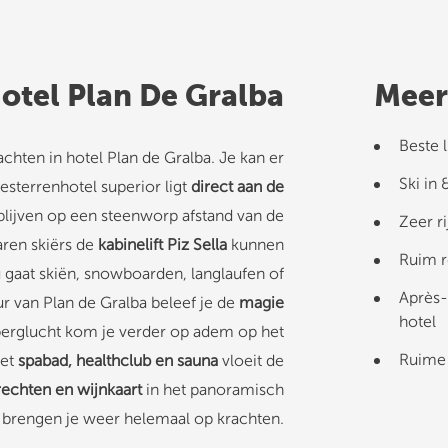
otel Plan De Gralba
Meer
Beste 
chten in hotel Plan de Gralba. Je kan er
Ski in 
iesterrenhotel superior ligt
direct aan de
blijven op een steenworp afstand van de
Zeer r
aren skiërs de
kabinelift Piz Sella
kunnen
Ruim r
 gaat skiën, snowboarden, langlaufen of
Après-
ur van Plan de Gralba beleef je de
magie
hotel
berglucht kom je verder op adem op het
Ruime 
met
spabad, healthclub en sauna
vloeit de
erechten en wijnkaart
in het panoramisch
t brengen je weer helemaal op krachten.