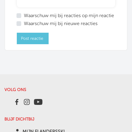
Waarschuw mij bij reacties op mijn reactie
Waarschuw mij bij nieuwe reacties
Post reactie
VOLG ONS
BLIJF DICHTBIJ
person
MIJN FLANDERSSKI