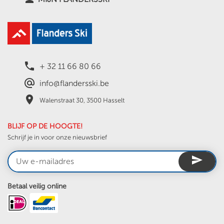
local_phone
+ 32 11 66 80 66
alternate_email
info@flandersski.be
place
Walenstraat 30, 3500 Hasselt
BLIJF OP DE HOOGTE!
Schrijf je in voor onze nieuwsbrief
send
Betaal veilig online