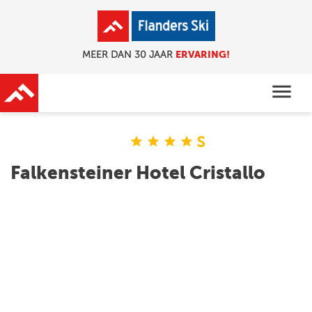
ERVARING!
MEER DAN 30 JAAR
menu
s
star
star
star
star
Falkensteiner Hotel Cristallo