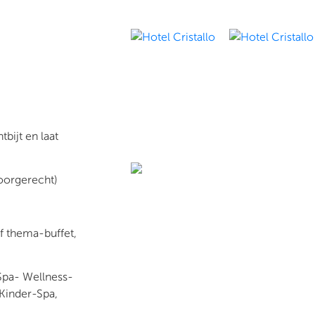
bijt en laat
oorgerecht)
 thema-buffet,
 Spa- Wellness-
 Kinder-Spa,