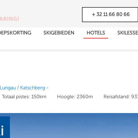
GEZIN!
ET HELE
+ 32 11 66 80 66
EPSKORTING
SKIGEBIEDEN
HOTELS
SKILESS
 Lungau / Katschberg
-
Totaal pistes:
150km
Hoogte:
2360m
Reisafstand:
93