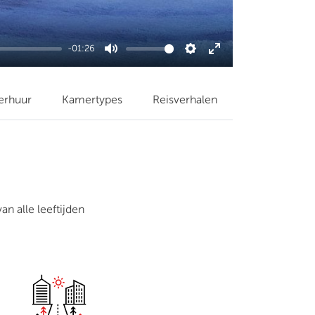
-01:26
Mute
Settings
Enter
fullscreen
erhuur
Kamertypes
Reisverhalen
an alle leeftijden