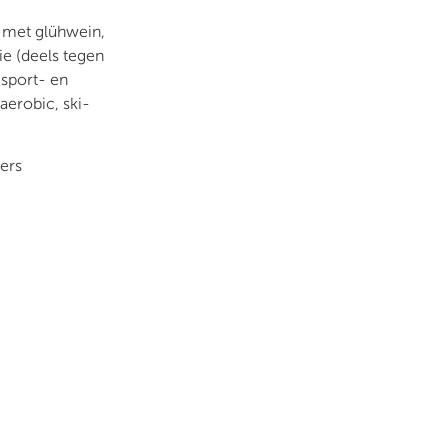
 met glühwein,
e (
deels tegen
 sport- en
aerobic, ski-
mers