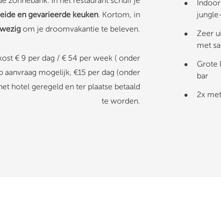
de zonnebank. In het restaurant schuif je
Indoor
reide en gevarieerde keuken
. Kortom, in
jungle
nwezig
om je droomvakantie te beleven.
Zeer ui
met sa
ost € 9 per dag / € 54 per week ( onder
Grote 
 aanvraag mogelijk, €15 per dag (onder
bar
et hotel geregeld en ter plaatse betaald
2x met
te worden.