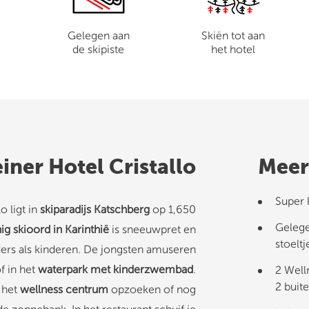
Gelegen aan
Skiën tot aan
de skipiste
het hotel
iner Hotel Cristallo
Meer
Super 
o ligt in
skiparadijs Katschberg
op 1,650
Gelege
ig skioord in Karinthië
is sneeuwpret en
stoeltj
rs als kinderen. De jongsten amuseren
f in het
waterpark met kinderzwembad
.
2 Wel
2 bui
 het
wellness centrum
opzoeken of nog