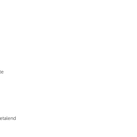
te
etalend