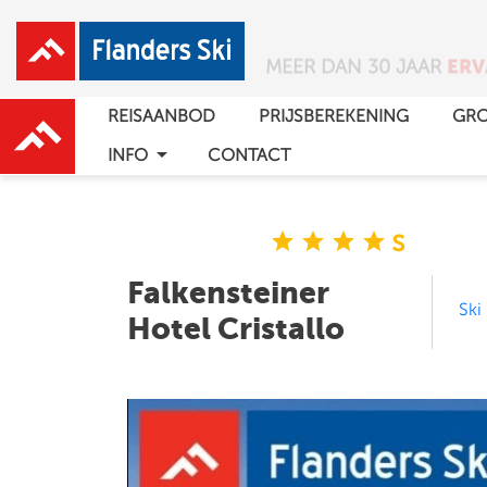
PURE SKIPRET
VOOR H
REISAANBOD
PRIJSBEREKENING
GRO
arrow_drop_down
INFO
CONTACT
s
star
star
star
star
Falkensteiner
Ski
Hotel Cristallo