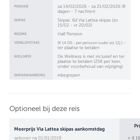
za 14/02/2026 - za 21/02/2026 (8
PERIODE
dagen - 7 nachten)
Skipas: 6d Via Lattea skipas (zo
SKIPAS
15/02 - vr 20/02)
Half Pension
REGIME
(
) -
VERBLIJFSTAKS
€ 14.00,- per persoon ouder als 12j.
ter plaatse te betalen
De Wellness is niet inclusief en ter
WELLNESS
plaatse te betalen (25€ per keer,
onder voorbehoud van wijziging)
inbegrepen
SKIPASWAARBORG
Optioneel bij deze reis
Pri
Meerprijs Via Lattea skipas aankomstdag
geboren na 01/01/2018
+ € 16