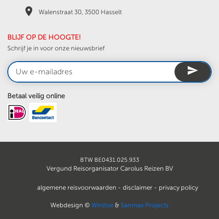
place
Walenstraat 30, 3500 Hasselt
BLIJF OP DE HOOGTE!
Schrijf je in voor onze nieuwsbrief
send
Betaal veilig online
BTW BE0431.025.933
Vergund Reisorganisator Carolus Reizen BV
algemene reisvoorwaarden -
disclaimer -
privacy policy
Webdesign ©
Winitoe
&
Sanmax Projects