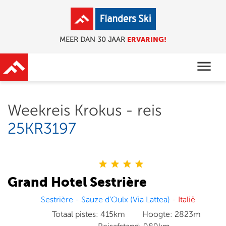
ERVARING!
MEER DAN 30 JAAR
menu
Weekreis Krokus - reis
25KR3197
star
star
star
star
Grand Hotel Sestrière
Sestrière - Sauze d'Oulx (Via Lattea)
- Italië
Totaal pistes:
415km
Hoogte:
2823m