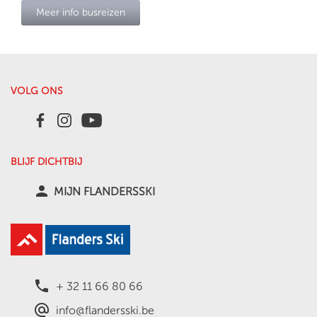
Meer info busreizen
VOLG ONS
BLIJF DICHTBIJ
person
MIJN FLANDERSSKI
local_phone
+ 32 11 66 80 66
alternate_email
info@flandersski.be