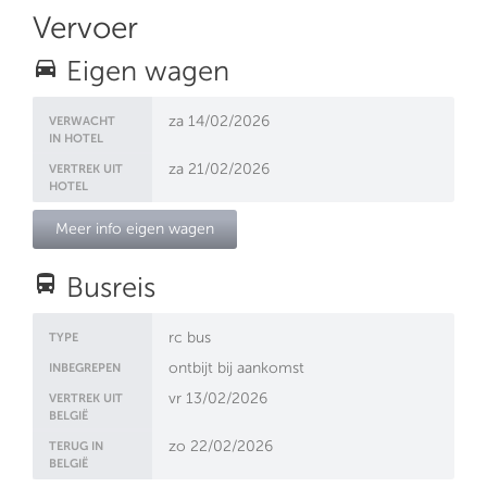
Vervoer
directions_car
Eigen wagen
za 14/02/2026
VERWACHT
IN HOTEL
za 21/02/2026
VERTREK UIT
HOTEL
Meer info eigen wagen
directions_bus
Busreis
rc bus
TYPE
ontbijt bij aankomst
INBEGREPEN
vr 13/02/2026
VERTREK UIT
BELGIË
zo 22/02/2026
TERUG IN
BELGIË