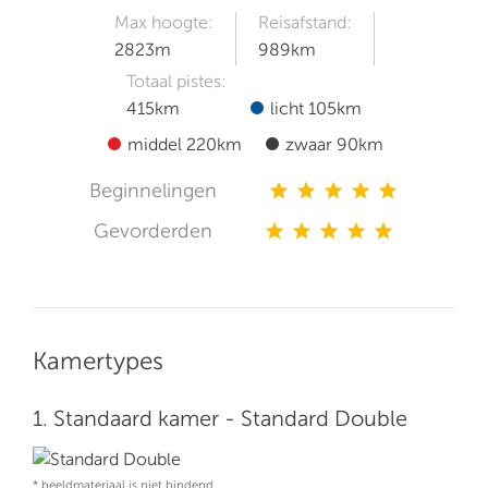
Max hoogte:
Reisafstand:
2823m
989km
Totaal pistes:
415km
licht 105km
middel 220km
zwaar 90km
Beginnelingen
star
star
star
star
star
Gevorderden
star
star
star
star
star
Kamertypes
1. Standaard kamer - Standard Double
* beeldmateriaal is niet bindend