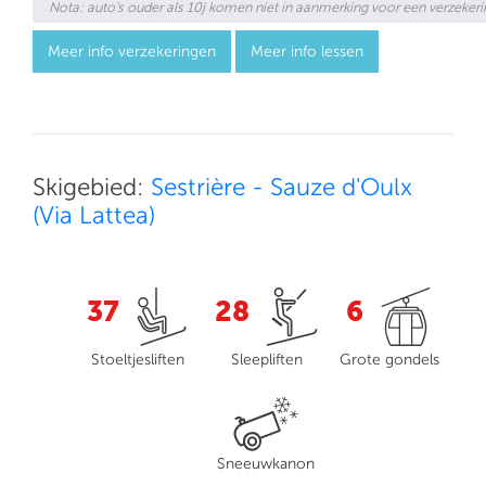
Nota: auto's ouder als 10j komen niet in aanmerking voor een verzekeri
Meer info verzekeringen
Meer info lessen
Skigebied:
Sestrière - Sauze d'Oulx
(Via Lattea)
37
28
6
Stoeltjesliften
Sleepliften
Grote gondels
Sneeuwkanon