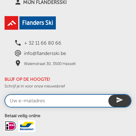
person
MIJN FLANDERSSKI
local_phone
+ 32 11 66 80 66
alternate_email
info@flandersski.be
place
Walenstraat 30, 3500 Hasselt
BLIJF OP DE HOOGTE!
Schrijf je in voor onze nieuwsbrief
send
Betaal veilig online