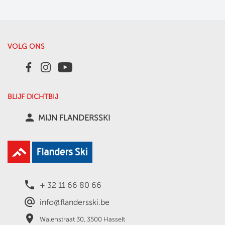
VOLG ONS
BLIJF DICHTBIJ
person
MIJN FLANDERSSKI
local_phone
+ 32 11 66 80 66
alternate_email
info@flandersski.be
place
Walenstraat 30, 3500 Hasselt