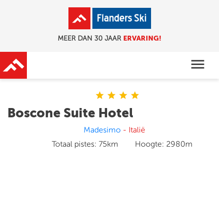
ERVARING!
MEER DAN 30 JAAR
menu
star
star
star
star
Boscone Suite Hotel
Madesimo
- Italië
Totaal pistes:
75km
Hoogte:
2980m