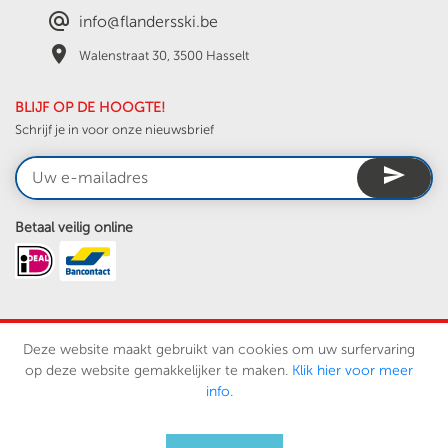
alternate_email
info@flandersski.be
place
Walenstraat 30, 3500 Hasselt
BLIJF OP DE HOOGTE!
Schrijf je in voor onze nieuwsbrief
send
Betaal veilig online
Deze website maakt gebruikt van cookies om uw surfervaring
BTW BE0431.025.933
op deze website gemakkelijker te maken.
Klik hier voor meer
Vergund Reisorganisator Carolus Reizen BV
info
.
algemene reisvoorwaarden -
disclaimer -
privacy policy