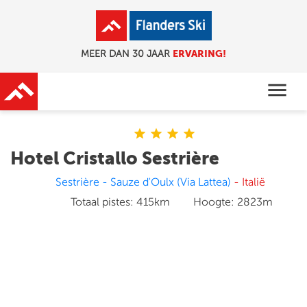
ERVARING!
MEER DAN 30 JAAR
menu
star
star
star
star
Hotel Cristallo Sestrière
Sestrière - Sauze d'Oulx (Via Lattea)
- Italië
Totaal pistes:
415km
Hoogte:
2823m