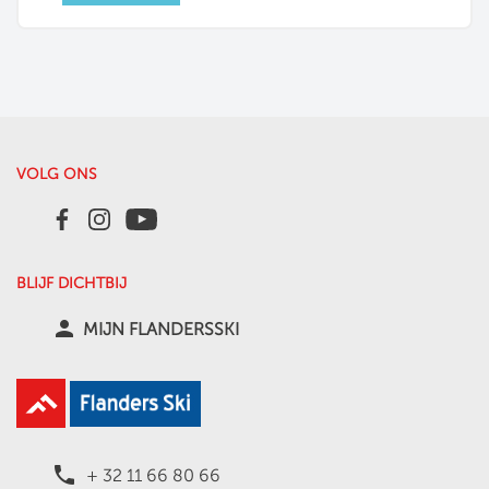
VOLG ONS
BLIJF DICHTBIJ
person
MIJN FLANDERSSKI
local_phone
+ 32 11 66 80 66