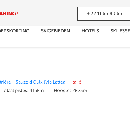
+ 32 11 66 80 66
ARING!
EPSKORTING
SKIGEBIEDEN
HOTELS
SKILESS
trière - Sauze d'Oulx (Via Lattea)
- Italië
Totaal pistes:
415km
Hoogte:
2823m