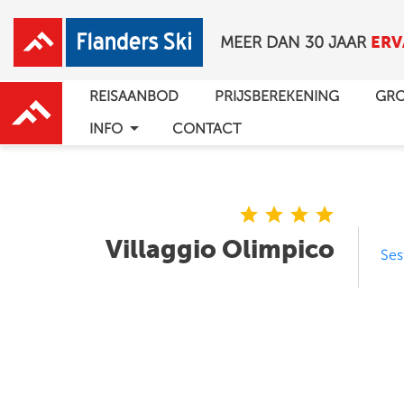
ERV
MEER DAN 30 JAAR
REISAANBOD
PRIJSBEREKENING
GRO
arrow_drop_down
INFO
CONTACT
star
star
star
star
Villaggio Olimpico
Ses