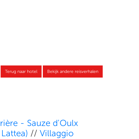
Terug naar hotel
Bekijk andere reisverhalen
rière - Sauze d'Oulx
 Lattea)
//
Villaggio