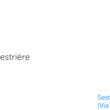
Sestrière
Sest
(Via