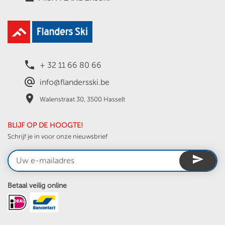
local_phone
+ 32 11 66 80 66
alternate_email
info@flandersski.be
place
Walenstraat 30, 3500 Hasselt
BLIJF OP DE HOOGTE!
Schrijf je in voor onze nieuwsbrief
send
Betaal veilig online