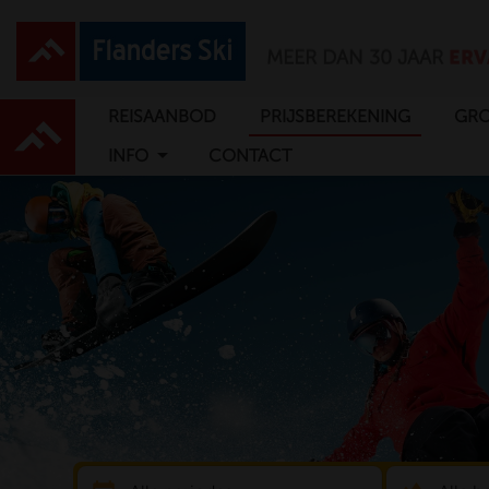
PURE SKIPRET
VOOR H
REISAANBOD
PRIJSBEREKENING
GRO
arrow_drop_down
INFO
CONTACT