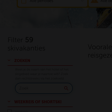
expand_more
Alle periodes
Alle 
Filter
59
Voorale
skivakanties
reisgez
ZOEKEN
Weet je de naam van het hotel of het
skigebied waar je naartoe wilt? Zoek
dan rechtstreeks via het zoekveld
WEEKREIS OF SHORTSKI
weekreis