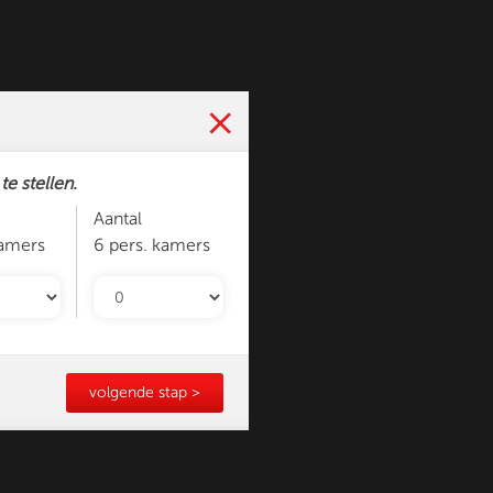
e stellen.
Aantal
kamers
6 pers. kamers
volgende stap >