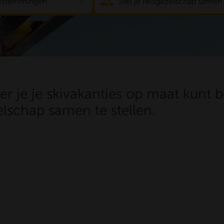
expand_more
bestemmingen
Stel je reisgezelschap samen
er je je skivakanties op maat kunt b
elschap samen te stellen.