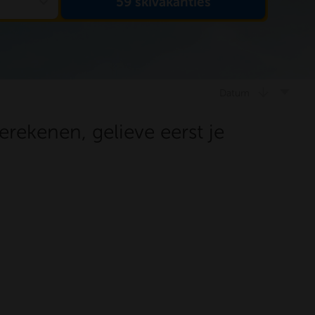
expand_more
59
skivakanties
arrow_downward
Datum
erekenen, gelieve eerst je