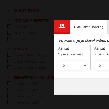
SKIGEBIEDEN
TOTAAL KM SKIPISTES
< 100km
1. Je kamerindeling
100km - 200km
> 200km
Vooraleer je je skivakanties 
Aantal
Aantal
HOOGTE
1 pers. kamers
2 pers. 
Vanaf 2000m en hoger
Vanaf 2500m en hoger
Vanaf 3000m en hoger
REISAFSTAND (VANUIT GENK)
minder dan 800km
minder dan 900km
minder dan 1000km
minder dan 1100km