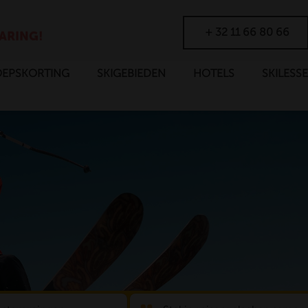
GEZIN!
ET HELE
+ 32 11 66 80 66
EPSKORTING
SKIGEBIEDEN
HOTELS
SKILESS