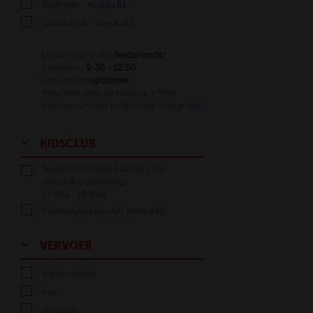
Beginner -
Niveau B1
Gevorderd -
Niveau B2
Lessen zijn in het
Nederlands
*
Lestijden :
9:30 - 12:30
Lessen zijn
optioneel
Meer info over de niveaus + *het
nieuwe concept in Sestrière vind je
hier
KIDSCLUB
Nederlandstalige Flanders Ski
kidsclub (namiddag)
13:40u - 18:00u
Plaatselijke kidsclub (hele dag)
VERVOER
eigen wagen
bus
vliegtuig