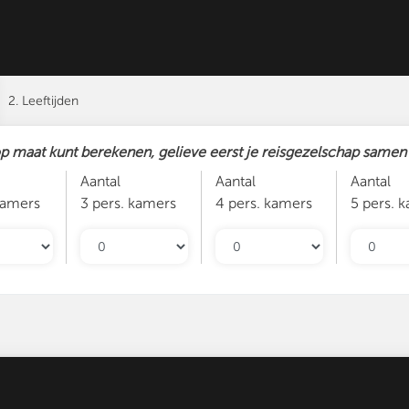
2. Leeftijden
op maat kunt berekenen, gelieve eerst je reisgezelschap samen t
Aantal
Aantal
Aantal
kamers
3 pers. kamers
4 pers. kamers
5 pers. 