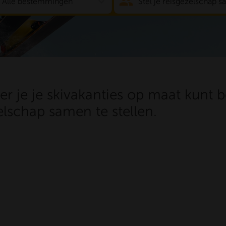
expand_more
Alle bestemmingen
Stel je reisgezelschap 
er je je skivakanties op maat kunt b
elschap samen te stellen.