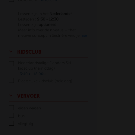
Gevorderd -
Niveau B2
Lessen zijn in het
Nederlands
*
Lestijden :
9:30 - 12:30
Lessen zijn
optioneel
Meer info over de niveaus + *het
nieuwe concept in Sestrière vind je
hier
KIDSCLUB
Nederlandstalige Flanders Ski
kidsclub (namiddag)
13:40u - 18:00u
Plaatselijke kidsclub (hele dag)
VERVOER
eigen wagen
bus
vliegtuig