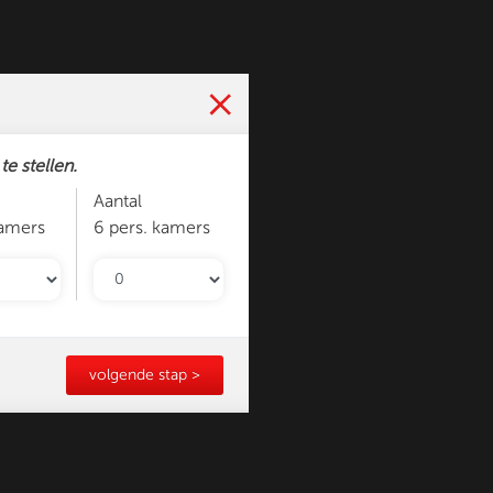
e stellen.
Aantal
kamers
6 pers. kamers
volgende stap >