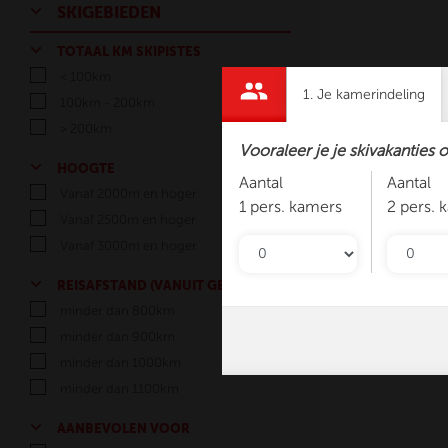
SKIGEBIEDEN
TOTAAL KM SKIPISTES
< 100km
1. Je kamerindeling
100km - 200km
> 200km
Vooraleer je je skivakanties 
HOOGTE
Aantal
Aantal
Vanaf 2000m en hoger
1 pers. kamers
2 pers. 
Vanaf 2500m en hoger
Vanaf 3000m en hoger
REISAFSTAND (VANUIT GENK)
minder dan 800km
minder dan 900km
minder dan 1000km
minder dan 1100km
AANBEVOLEN VOOR