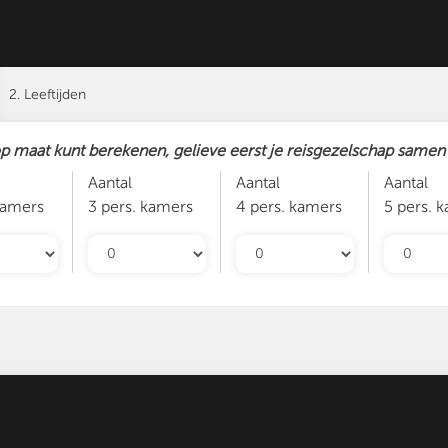
2. Leeftijden
op maat kunt berekenen, gelieve eerst je reisgezelschap samen t
Aantal
Aantal
Aantal
kamers
3 pers. kamers
4 pers. kamers
5 pers. 