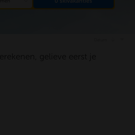
expand_more
0
skivakanties
samen
arrow_downward
Datum
erekenen, gelieve eerst je