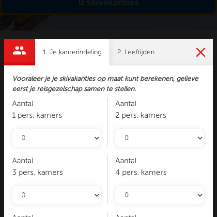
0
skivakanties
Filteren
1. Je kamerindeling
2. Leeftijden
Vooraleer je je skivakanties op maat kunt berekenen, gelieve
arrow_downward
Datum
eerst je reisgezelschap samen te stellen.
Aantal
Aantal
Vooraleer je je skivakanties op maat
1 pers. kamers
2 pers. kamers
kunt berekenen, gelieve eerst je
reisgezelschap samen te stellen.
Aantal
Aantal
3 pers. kamers
4 pers. kamers
VOLG ONS