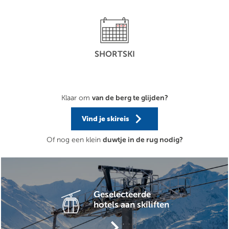
SHORTSKI
van de berg te glijden?
Klaar om
keyboard_arrow_right
Vind je skireis
duwtje in de rug nodig?
Of nog een klein
Geselecteerde
hotels aan skiliften
keyboard_arrow_right