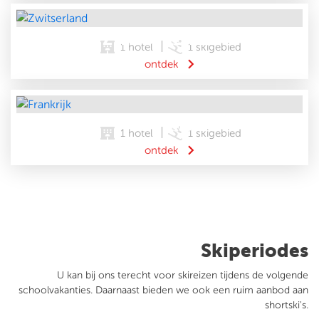
ZWITSERLAND
1 hotel
1 skigebied
keyboard_arrow_right
ontdek
FRANKRIJK
1 hotel
1 skigebied
keyboard_arrow_right
ontdek
Skiperiodes
U kan bij ons terecht voor skireizen tijdens de volgende
schoolvakanties. Daarnaast bieden we ook een ruim aanbod aan
shortski's.