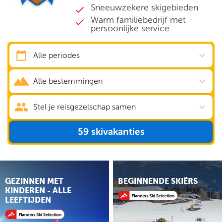
Sneeuwzekere skigebieden
Warm familiebedrijf met
persoonlijke service
expand_more
Alle periodes
expand_more
Alle bestemmingen
expand_more
Stel je reisgezelschap samen
59
skivakanties
GEZINNEN MET
BEGINNENDE SKIËRS
KINDEREN - ALLE
LEEFTIJDEN