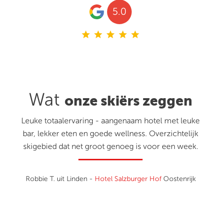
5.0
star
star
star
star
star
Wat
onze skiërs zeggen
Leuke totaalervaring - aangenaam hotel met leuke
bar, lekker eten en goede wellness. Overzichtelijk
skigebied dat net groot genoeg is voor een week.
Robbie T. uit Linden -
Hotel Salzburger Hof
Oostenrijk