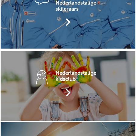
Nederlandstalige
skileraars
keyboard_arrow_right
Nederlandstalige
kidsclub
keyboard_arrow_right