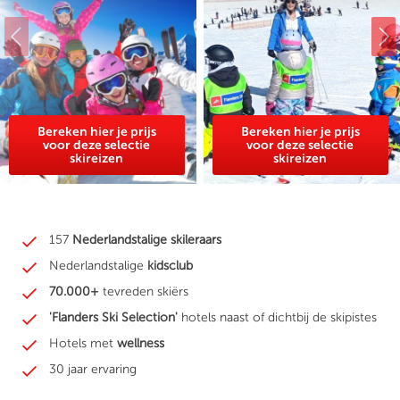
Bereken hier je prijs
Bereken hier je prijs
voor deze selectie
voor deze selectie
skireizen
skireizen
157
Nederlandstalige skileraars
Nederlandstalige
kidsclub
70.000+
tevreden skiërs
'Flanders Ski Selection'
hotels naast of dichtbij de skipistes
Hotels met
wellness
30 jaar ervaring