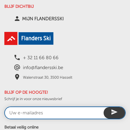
BLIJF DICHTBIJ
person
MIJN FLANDERSSKI
local_phone
+ 32 11 66 80 66
alternate_email
info@flandersski.be
place
Walenstraat 30, 3500 Hasselt
BLIJF OP DE HOOGTE!
Schrijf je in voor onze nieuwsbrief
send
Betaal veilig online