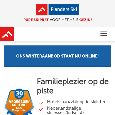
PURE SKIPRET
GEZIN!
VOOR HET HELE
menu
ONS WINTERAANBOD STAAT NU ONLINE!
Familieplezier op de
piste
Hotels aan/vlakbij de skiliften
Nederlandstalige
skilessen/kidsclub