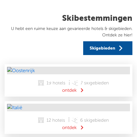
fulls
Skibestemmingen
U hebt een ruime keuze aan gevarieerde hotels & skigebieden.
Ontdek ze hier!
keyboard_arrow_right
Skigebieden
OOSTENRIJK
19 hotels
7 skigebieden
keyboard_arrow_right
ontdek
ITALIË
12 hotels
6 skigebieden
keyboard_arrow_right
ontdek